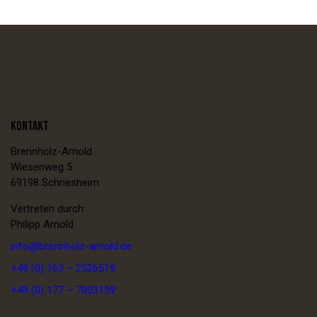
KONTAKT
Brennholz-Arnold
Wiesenweg 5
69198 Schriesheim
Vertreten durch:
Philipp Arnold
info@brennholz-arnold.de
+49 (0) 163 – 2526519
+49 (0) 177 – 7003159